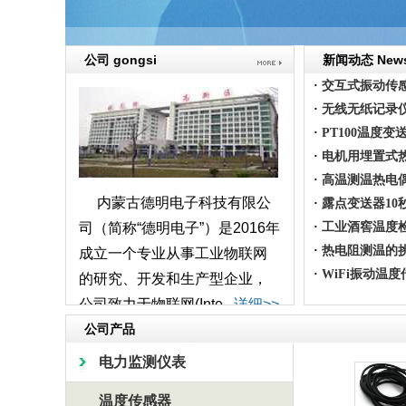
公司 gongsi
新闻动态 New
·
交互式振动传
·
无线无纸记录
·
PT100温度
·
电机用埋置式
·
高温测温热电
内蒙古德明电子科技有限公
·
露点变送器10
司（简称“德明电子”）是2016年
·
工业酒窖温度检
·
热电阻测温的
成立一个专业从事工业物联网
·
WiFi振动温
的研究、开发和生产型企业，
公司致力于物联网(Inte...
详细>>
公司产品
电力监测仪表
温度传感器