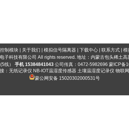
口控制模块
|
关于我们
|
模拟信号隔离器
|
下载中心
|
联系方式
|
模
明电子科技有限公司 All rights reserved. 地址：内蒙古包头
6(5线）
手机 15384841043
公司传真：0472-5982696
蒙ICP备1
接：
无纸记录仪
NB-IOT温湿度传感器
土壤温湿度记录仪
物联
蒙公网安备 15020302000531号