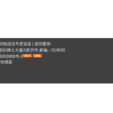
拟电流信号变送器
|
成功案例
稀土高新区稀土大厦A座35号 邮编：014030
6003908号-2
网传感器