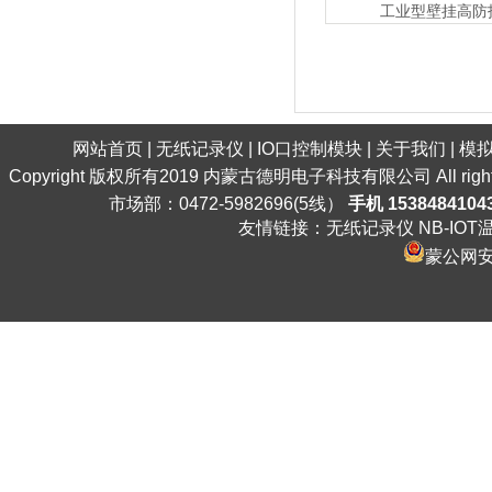
工业型壁挂高防
网站首页
|
无纸记录仪
|
IO口控制模块
|
关于我们
|
模
Copyright 版权所有2019 内蒙古德明电子科技有限公司 All ri
市场部：0472-5982696(5线）
手机 1538484104
友情链接：
无纸记录仪
NB-IO
蒙公网安备