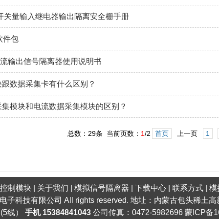
D开关量输入继电器输出隔离安全栅手册
试软件包
大电流输出信号隔离器使用说明书
块跟数据采集卡有什么区别？
采集模块和电流数据采集模块的区别？
总数：29条 当前页数：
1
/2
首页
上一页
1
口控制模块
|
关于我们
|
模拟信号隔离器
|
下载中心
|
联系方式
|
模
明电子科技有限公司 All rights reserved. 地址：内蒙古包头
6(5线）
手机 15384841043
公司传真：0472-5982696
蒙ICP备1