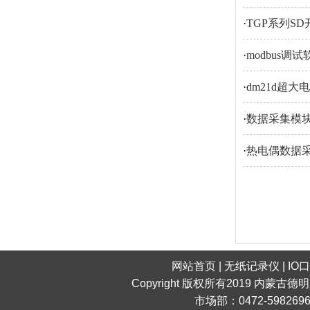
·
TGP系列S
·
modbus调
·
dm21d超
·
数据采集模
·
热电偶数据
网站首页
|
无纸记录仪
|
IO
Copyright 版权所有2019 内蒙古德
市场部：0472-598269