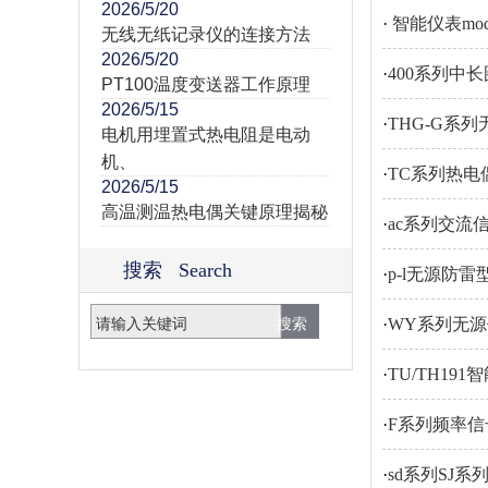
2026/5/20
·
智能仪表mod
无线无纸记录仪的连接方法
2026/5/20
·
400系列中
PT100温度变送器工作原理
2026/5/15
·
THG-G系列
电机用埋置式热电阻是电动
机、
·
TC系列热
2026/5/15
高温测温热电偶关键原理揭秘
·
ac系列交流
搜索 Search
·
p-l无源防雷
·
WY系列无
·
TU/TH1
·
F系列频率
·
sd系列SJ