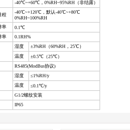
-40℃~+60℃，0%RH~95%RH（非结露）
-40℃~+120℃，默认-40℃~+80℃
量程
0%RH~100%RH
辨率
0.1℃
辨率
0.1RH%
湿度
±3%RH（60%RH，25℃）
温度
±0.5℃（25℃）
RS485(ModBus协议)
湿度
≤1%RH/y
温度
≤0.1℃/y
G1/2螺纹安装
IP65