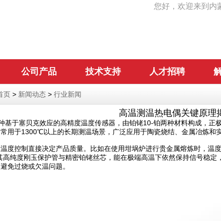
您好，欢迎来到内
公司产品
技术支持
人才招聘
首页
>
新闻动态
>
行业新闻
高温测温热电偶关键原理
种基于塞贝克效应的高精度温度传感器，由铂铑10-铂两种材料构成，正
常用于1300℃以上的长期测温场景，广泛应用于陶瓷烧结、金属冶炼和实
温度控制直接决定产品质量。比如在使用坩埚炉进行贵金属熔炼时，温度
凭借其高纯度刚玉保护管与精密铂铑丝芯，能在极端高温下依然保持信号稳
，避免过烧或欠温问题。