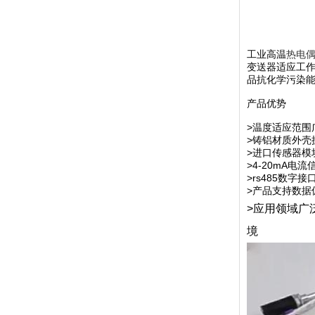
工业高温
热电
变送器适应工
品抗化学污染
产品优势
>温度适应范围广
>铸铝材质外壳
>进口传感器模
>4-20mA
>rs485数
>产品支持数据
>应用领域广
境