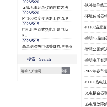
2026/5/20
·
谈补偿导线
无线无纸记录仪的连接方法
2026/5/20
·
环境传感器
PT100温度变送器工作原理
2026/5/15
·
PT100温
电机用埋置式热电阻是电动
机、
·
德明4G路由
2026/5/15
高温测温热电偶关键原理揭秘
·
智慧公厕解
搜索 Search
·
德明电子智
·
2022年春
·
PT100热
·
光电耦合器
·
热电阻故障