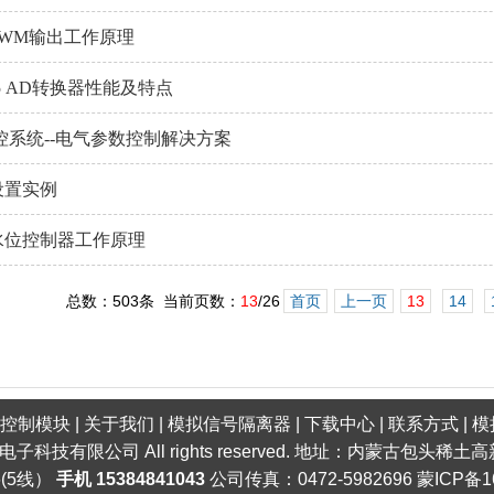
PWM输出工作原理
485 AD转换器性能及特点
监控系统--电气参数控制解决方案
设置实例
水位控制器工作原理
总数：503条 当前页数：
13
/26
首页
上一页
13
14
口控制模块
|
关于我们
|
模拟信号隔离器
|
下载中心
|
联系方式
|
模
明电子科技有限公司 All rights reserved. 地址：内蒙古包头
6(5线）
手机 15384841043
公司传真：0472-5982696
蒙ICP备1