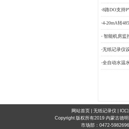
·
8路DO支持
·
4-20mA转
·
​ 智能机房
·
无纸记录仪
·
全自动水温
网站首页
|
无纸记录仪
|
IO
Copyright 版权所有2019 内蒙古德
市场部：0472-598269