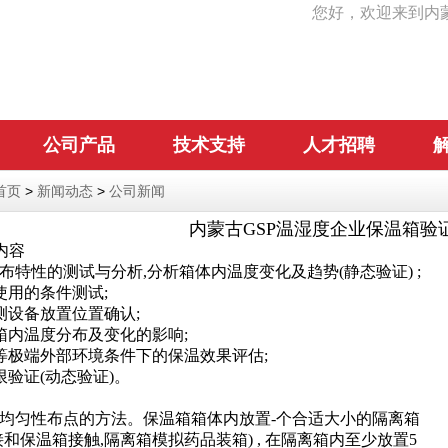
您好，欢迎来到内
公司产品
技术支持
人才招聘
首页
>
新闻动态
>
公司新闻
内蒙古GSP温湿度企业保温箱验
内容
布特性的测试与分析,分析箱体内温度变化及趋势(静态验证) ;
使用的条件测试;
测设备放置位置确认;
箱内温度分布及变化的影响;
等极端外部环境条件下的保温效果评估;
限验证(动态验证)。
均匀性布点的方法。保温箱箱体内放置-个合适大小的隔离箱
接和保温箱接触,隔离箱模拟药品装箱) , 在隔离箱内至少放置5