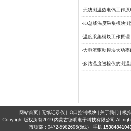
·
无线测温热电偶工作原
·
IO总线温度采集模块
·
温度采集模块工作原理
·
大电流驱动模块大功率
·
多路温度巡检仪的测温
网站首页
|
无纸记录仪
|
IO口控制模块
|
关于我们
|
模
Copyright 版权所有2019 内蒙古德明电子科技有限公司 All ri
市场部：0472-5982696(5线）
手机 1538484104