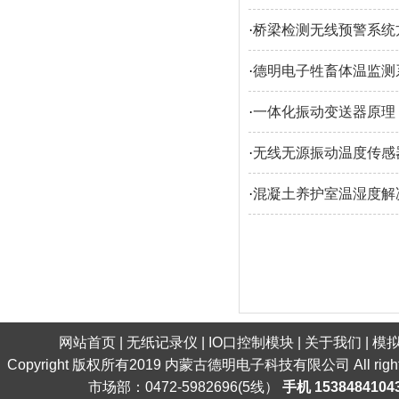
·
桥梁检测无线预警系统
·
德明电子牲畜体温监测
·
一体化振动变送器原理
·
无线无源振动温度传感
·
混凝土养护室温湿度解
网站首页
|
无纸记录仪
|
IO口控制模块
|
关于我们
|
模
Copyright 版权所有2019 内蒙古德明电子科技有限公司 All ri
市场部：0472-5982696(5线）
手机 1538484104