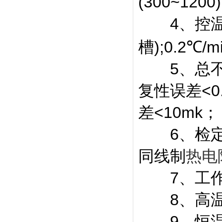
(300~120
4、控温稳定
槽);0.2℃
5、总不
复性误差<0.
差<10mk；
6、检定
同线制
热电
7、工作电
8、高温炉
9、恒温槽