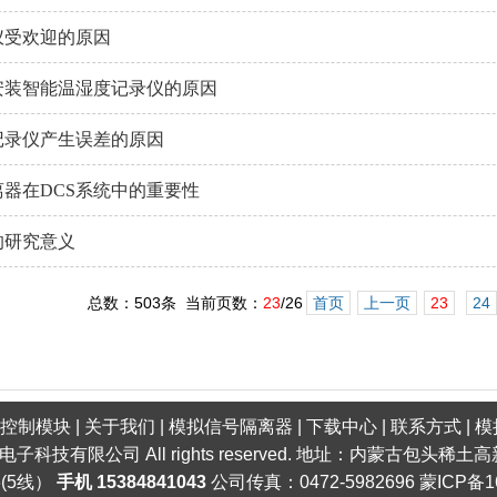
仪受欢迎的原因
安装智能温湿度记录仪的原因
记录仪产生误差的原因
器在DCS系统中的重要性
的研究意义
总数：503条 当前页数：
23
/26
首页
上一页
23
24
口控制模块
|
关于我们
|
模拟信号隔离器
|
下载中心
|
联系方式
|
模
明电子科技有限公司 All rights reserved. 地址：内蒙古包头
6(5线）
手机 15384841043
公司传真：0472-5982696
蒙ICP备1