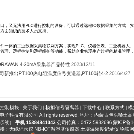
口，又无法用PLC进行控制的设备，可以通过远程IO数据采集的方式，
这方面知识的技术人员支持。
件一体的工业数据采集物联网方案，实现PLC、仪器仪表、工业机器人
备管理、远程控制和远程维护等功能，帮助企业实现生产过程的精准管理
ORAWAN 4-20mA采集器产品特性
2023/12/11
司新推出PT100热电阻温度信号变送器,PT100转4-2
2016/4/27
口控制模块
|
关于我们
|
模拟信号隔离器
|
下载中心
|
联系方式
|
模
明电子科技有限公司 All rights reserved. 地址：内蒙古包头
6(5线）
手机 15384841043
公司传真：0472-5982696
蒙ICP备1
接：
无纸记录仪
NB-IOT温湿度传感器
土壤温湿度记录仪
物联