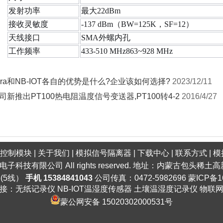
发射功率
最大22dBm
接收灵敏度
-137 dBm（BW=125K，SF=12）
天线接口
SMA外螺内孔
工作频率
433-510 MHz863~928 MHz
ora和NB-IOT各自的优势是什么?企业该如何选择?
2023/12/11
司新推出PT100热电阻温度信号变送器,PT100转4-2
2016/4/27
口控制模块
|
关于我们
|
模拟信号隔离器
|
下载中心
|
联系方式
|
模
明电子科技有限公司 All rights reserved. 地址：内蒙古包头
6(5线）
手机 15384841043
公司传真：0472-5982696
蒙ICP备1
接：
无纸记录仪
NB-IOT温湿度传感器
土壤温湿度记录仪
物联
蒙公网安备 15020302000531号