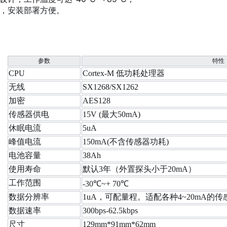
，安装部署方便。
参数
特性
CPU
Cortex-M 低功耗处理器
无线
SX1268/SX1262
加密
AES128
传感器供电
15V (最大50mA)
休眠电流
5uA
峰值电流
150mA(不含传感器功耗)
电池容量
38Ah
使用寿命
默认3年（外置探头小于20mA）
工作范围
-30℃~+ 70℃
数据分辨率
1uA，可配量程。适配各种4~20mA的传
数据速率
300bps-62.5kbps
尺寸
129mm*91mm*62mm