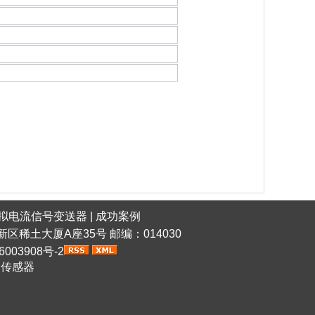
拟电流信号变送器
|
成功案例
稀土高新区稀土大厦A座35号 邮编：014030
6003908号-2
网传感器