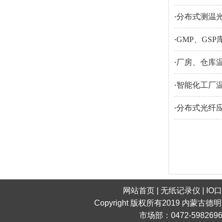
·
分布式测温
·
GMP、GS
·
厂房、仓库
·
智能化工厂
·
分布式光纤
网站首页
|
无纸记录仪
|
IO
Copyright 版权所有2019 内蒙古德
市场部：0472-598269