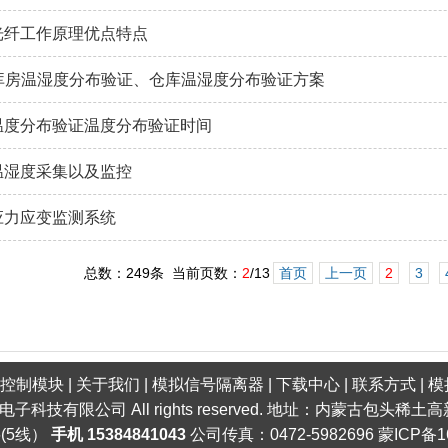
光纤工作原理优点特点
P库房温湿度分布验证、仓库温湿度分布验证方案
温度分布验证温度分布验证时间
温湿度采集以及监控
应力应变监测系统
总数：249条 当前页数：
2
/13
首页
上一页
2
3
口控制模块
|
关于我们
|
模拟信号隔离器
|
下载中心
|
联系方式
|
模
明电子科技有限公司 All rights reserved. 地址：内蒙古包头
6(5线）
手机 15384841043
公司传真：0472-5982696
蒙ICP备1