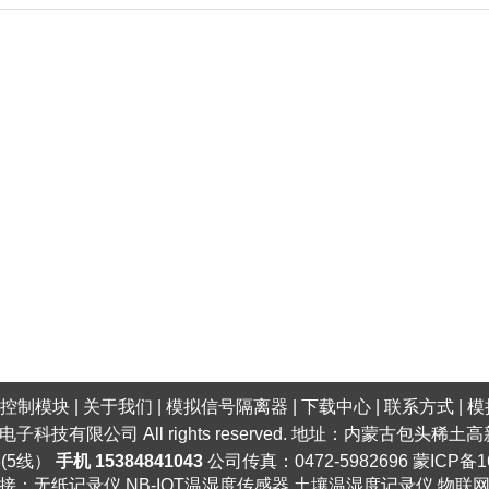
口控制模块
|
关于我们
|
模拟信号隔离器
|
下载中心
|
联系方式
|
模
明电子科技有限公司 All rights reserved. 地址：内蒙古包头
6(5线）
手机 15384841043
公司传真：0472-5982696
蒙ICP备1
接：
无纸记录仪
NB-IOT温湿度传感器
土壤温湿度记录仪
物联