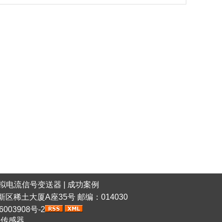
拟电流信号变送器
|
成功案例
稀土高新区稀土大厦A座35号 邮编：014030
6003908号-2
网传感器