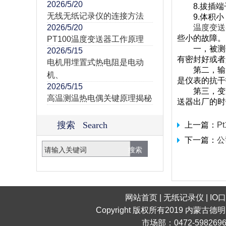
2026/5/20
8.拔插端
无线无纸记录仪的连接方法
9.体积小
2026/5/20
温度变送
些小的故障。
PT100温度变送器工作原理
一，被测介
2026/5/15
有密封好或者
电机用埋置式热电阻是电动
第二，输出
机、
是仪表的抗干
2026/5/15
第三，变送
高温测温热电偶关键原理揭秘
送器出厂的时
搜索 Search
上一篇：
P
下一篇：
公
网站首页
|
无纸记录仪
|
IO
Copyright 版权所有2019 内蒙古德
市场部：0472-598269