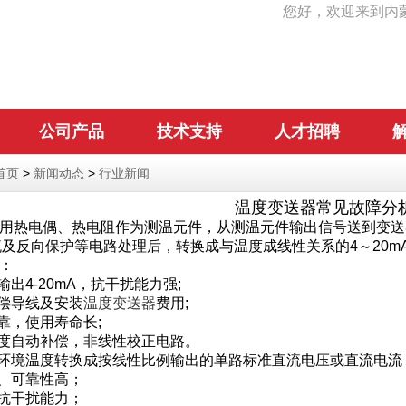
您好，欢迎来到内
公司产品
技术支持
人才招聘
首页
>
新闻动态
>
行业新闻
温度变送器常见故障分
用热电偶、热电阻作为测温元件，从测温元件输出信号送到变送
恒流及反向保护等电路处理后，转换成与温度成线性关系的4～20m
：
出4-20mA，抗干扰能力强;
偿导线及安装
温度变送器
费用;
，使用寿命长;
度自动补偿，非线性校正电路。
环境温度转换成按线性比例输出的单路标准直流电压或直流电流
、可靠性高；
抗干扰能力；