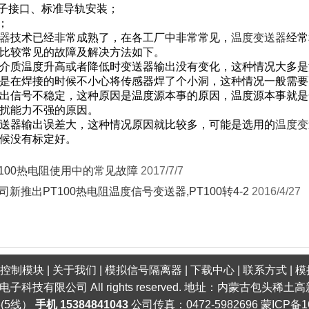
子接口、标准导轨安装；
；
器
技术已经非常成熟了，在各工厂中非常常见，
温度变送器
经常
比较常见的故障及解决方法如下。
质温度升高或者降低时变送器输出没有变化，这种情况大多是
是在焊接的时候不小心将传感器焊了个小洞，这种情况一般需要
信号不稳定，这种原因是温度源本事的原因，温度源本事就是
扰能力不强的原因。
器输出误差大，这种情况原因就比较多，可能是选用的
温度变
候没有标定好。
t100热电阻使用中的常见故障
2017/7/7
司新推出PT100热电阻温度信号变送器,PT100转4-2
2016/4/27
口控制模块
|
关于我们
|
模拟信号隔离器
|
下载中心
|
联系方式
|
模
明电子科技有限公司 All rights reserved. 地址：内蒙古包头
6(5线）
手机 15384841043
公司传真：0472-5982696
蒙ICP备1