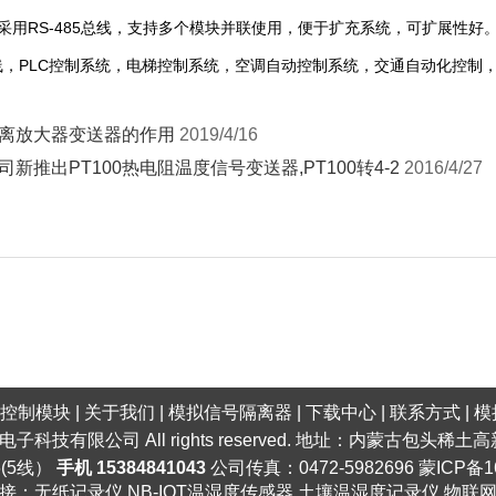
用RS-485总线，支持多个模块并联使用，便于扩充系统，可扩展性好
，PLC控制系统，电梯控制系统，空调自动控制系统，交通自动化控制
离放大器变送器的作用
2019/4/16
司新推出PT100热电阻温度信号变送器,PT100转4-2
2016/4/27
口控制模块
|
关于我们
|
模拟信号隔离器
|
下载中心
|
联系方式
|
模
明电子科技有限公司 All rights reserved. 地址：内蒙古包头
6(5线）
手机 15384841043
公司传真：0472-5982696
蒙ICP备1
接：
无纸记录仪
NB-IOT温湿度传感器
土壤温湿度记录仪
物联