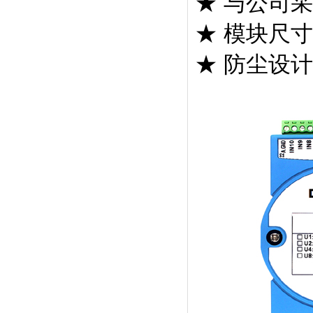
★ 与公司
★ 模块尺寸：
★ 防尘设