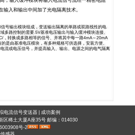
高，输入缓冲模块将输入电流信号流经一精密电阻
在输入和输出中间加了光电隔离技术。
和信号输出模块组成，变送输出隔离的单路或双路线性的电
域多路控制的需要.5V基准电压输出与输入缓冲模块连接、
DC/，转换成多路相等的信号、并将其中每一路4mA～20mA
的是由基准电压模块，有多种规格可供选择，安装方便、
的电流或电压信号，并提高输入、输出、电源之间的电气隔离
拟电流信号变送器
|
成功案例
稀土高新区稀土大厦A座35号 邮编：014030
6003908号-2
网传感器