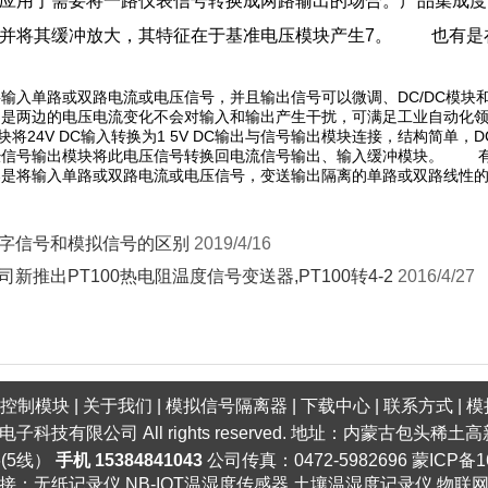
应用于需要将一路仪表信号转换成两路输出的场合。产品集成度
号并将其缓冲放大，其特征在于基准电压模块产生7。 也有是
输入单路或双路电流或电压信号，并且输出信号可以微调、DC/DC模块
是两边的电压电流变化不会对输入和输出产生干扰，可满足工业自动化领
块将24V DC输入转换为1 5V DC输出与信号输出模块连接，结构简单，
经信号输出模块将此电压信号转换回电流信号输出、输入缓冲模块。 有
器是将输入单路或双路电流或电压信号，变送输出隔离的单路或双路线性
字信号和模拟信号的区别
2019/4/16
司新推出PT100热电阻温度信号变送器,PT100转4-2
2016/4/27
口控制模块
|
关于我们
|
模拟信号隔离器
|
下载中心
|
联系方式
|
模
明电子科技有限公司 All rights reserved. 地址：内蒙古包头
6(5线）
手机 15384841043
公司传真：0472-5982696
蒙ICP备1
接：
无纸记录仪
NB-IOT温湿度传感器
土壤温湿度记录仪
物联