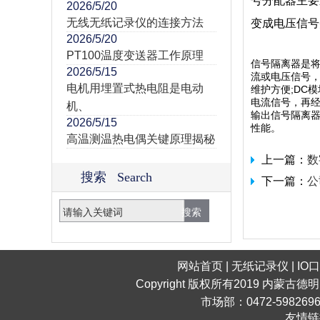
号分配器主要
2026/5/20
无线无纸记录仪的连接方法
变成电压信
2026/5/20
PT100温度变送器工作原理
信号隔离器是将
2026/5/15
流或电压信号，
电机用埋置式热电阻是电动
维护方便;DC模
电流信号，再
机、
输出信号隔离
2026/5/15
性能。
高温测温热电偶关键原理揭秘
上一篇：
数
搜索 Search
下一篇：
公
网站首页
|
无纸记录仪
|
IO
Copyright 版权所有2019 内蒙古德
市场部：0472-598269
友情链