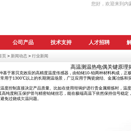
您好，欢迎来到内
公司产品
技术支持
人才招聘
首页
>
新闻动态
>
行业新闻
高温测温热电偶关键原理
种基于塞贝克效应的高精度温度传感器，由铂铑10-铂两种材料构成，正
常用于1300℃以上的长期测温场景，广泛应用于陶瓷烧结、金属冶炼和实
温度控制直接决定产品质量。比如在使用坩埚炉进行贵金属熔炼时，温度
凭借其高纯度刚玉保护管与精密铂铑丝芯，能在极端高温下依然保持信号稳
，避免过烧或欠温问题。