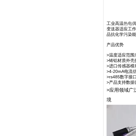
工业高温
热电
变送器适应工
品抗化学污染
产品优势
>温度适应范围广
>铸铝材质外壳
>进口传感器模
>4-20mA
>rs485数
>产品支持数据
>应用领域广
境