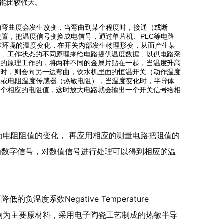
功能比较强大。
的弯曲度会发生改变，当弯曲到某个程度时，接通（或断
置，把温度信号变换成电信号，通过单片机、PLC等电路
据工作环境的温度变化，在开关内部发生物理形变，从而产生某
下，工作状态的不同原理来给电路提供温度数据，以供电路采
同的原理工作的，将两种不同的金属片贴在一起，当温度升高
低时，则会向另一边弯曲，饮水机里面的恒温开关（动作温度
体或电阻温度传感器（热敏电阻），当温度变化时，半导体
一个相应的电阻值，这时放大电路就会输出一个开关信号给相
为电阻阻值的变化， 再应用相应的测量电路把阻值的
为数字信号，对数值信号进行处理可以得到相应的温
而降低的负温度系数Negative Temperature
金属氧化物为主要原材料，采用电子陶瓷工艺制成的热敏半导