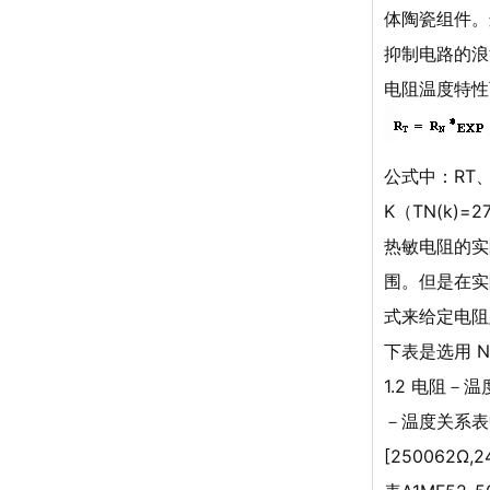
体陶瓷组件。
抑制电路的浪
电阻温度特性
公式中：RT、
K（TN(k)
热敏电阻的实
围。但是在实际
式来给定电阻
下表是选用 N
1.2 电阻－
－温度关系表中
[250062Ω,2