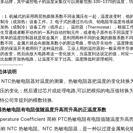
多品牌，其中诚控电子的温度采集仪可以测量范围-100~1370的温度，
：1. 机械式的采用两层热膨胀系数不同金属压在一起，温度改变时，他
制冷（或加热）设备工作。2. 电子式的通过
热电偶
、铂电阻等温度传感装
加热（或制冷）设备工作（或停止）。温控器（Thermostat），根
产生导通或者断开动作的一系列自动控制元件，或者电子原件在不同温度
最简单的温度控制器就是双金属片，是利用两种不同的金属的膨胀系数不
系数不同，金属片就会向膨胀系数小的那边弯曲，带动开关动作，温度降
锅里的保温开关都用到了这种温控器。工业上用的温控器则一般采用半导
应的改变，然后由放大电路将这一变化放大，当温度到达设定的值，对应
，比如断开加热电路，让温度不至于过高。温度降低时原理相同。
----------------
阻总体说明
 NTC热敏电阻器对温度的测量。热敏电阻器把温度的变化转换
压的变化；然后通过芯片或处理电路,可以把模拟的电压值转换
特公司常提到的模数转换.
电阻器热敏电阻有电阻值随温度升高而升高的正温度系数
Temperature Coefficient 简称 PTC热敏电阻有电阻值随温度升高
ient简称 NTC 热敏电阻。NTC 热敏电阻器，是一种以过渡