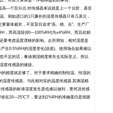
比，对双方来讲是一件相得益彰的事情。
高—个百分点.对传感器来说就是上一个台阶，甚至
远。例如进口的1只廉价的湿度传感器只有几美元，
要量体裁衣，不宜盲目追求“高、精、尖”。生产厂
，而高湿段(80—100%RH)为±4%RH。而且此精
示值还要考虑温度漂移的影响。众所周知，相对湿度是
生0.5%RH的湿度变化(误差)。使用场合如果难以
忽不定的话，奢谈测湿精度将失去实际意义。所以
湿度传感器的缘故。
H的精度就足够了。对于要求精确控制恒温、恒湿的
度的湿度传感器。与此相对应的温度传感器.其测温精
连校准传感器的标准湿度发生器也难以做到，更何况传感
在20—25℃下，要达到2%RH的准确度仍是很困