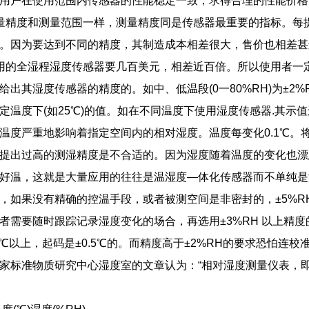
用户在使用范围内传感器的性能稳定一致，求得合理的性能价格
精度和测量范围一样，测量精度同是传感器最重要的指标。每提
。因为要达到不同的精度，其制造成本相差很大，售价也相差甚
用的全湿程湿度传感器要几百美元，相差近百倍。所以使用者一定
出其湿度传感器的精度的。如中、低温段(0一80%RH)为±2%RH
定温度下(如25℃)的值。如在不同温度下使用湿度传感器.其
温度严重地影响着指定空间内的相对湿度。温度每变化0.1℃。将产
提出过高的测湿精度是不合适的。因为湿度随着温度的变化也漂
好温，这就是大量应用的往往是温湿度—体化传感器而不单纯是
如果没有精确的控温手段，或者被测空间是非密封的，±5%R
者需要随时跟踪记录湿度变化的场合，再选用±3%RH 以上精
.3℃以上，起码是±0.5℃的。而精度高于±2%RH的要求恐怕
家标准物质研究中心湿度室的文章认为：“相对湿度测量仪表，即使