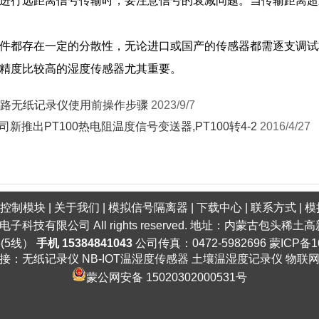
行远距离信号传输时，要注意信号的衰减问题。当传输距离超过
件都存在一定的分散性，无论进口或国产的传感器都需逐支调试
精度比较高的湿度传感器尤其重要。
8路无纸记录仪使用前操作步骤
2023/9/7
司新推出PT100热电阻温度信号变送器,PT100转4-2
2016/4/27
口控制模块
|
关于我们
|
模拟信号隔离器
|
下载中心
|
联系方式
|
模
明电子科技有限公司 All rights reserved. 地址：内蒙古包头
6(5线）
手机 15384841043
公司传真：0472-5982696
蒙ICP备1
接：
无纸记录仪
NB-IOT温湿度传感器
土壤温湿度记录仪
物联
蒙公网安备 15020302000531号