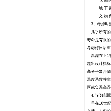
仓 储水 果 
地 下 菜 窖-
文 物 保 管
3、考虑时
几乎所有的
寿命是有限的
考虑好日后重
温漂在上1节
超出设计指标
高分子聚合物
温度系数并非
区或负温高湿
4.与传统测
早在18世纪