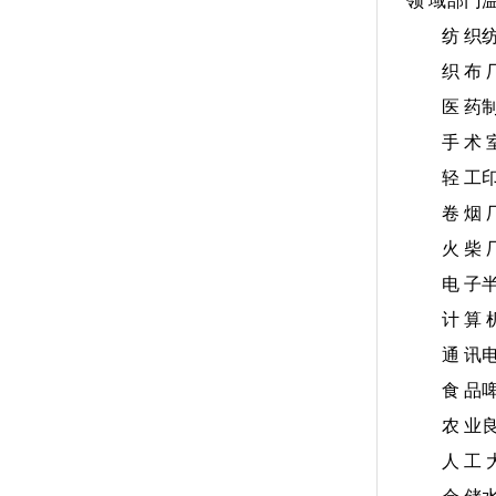
领 域部门温度
纺 织纺 纱
织 布 厂1
医 药制 药 
手 术 室23
轻 工印 刷 
卷 烟 厂21
火 柴 厂1
电 子半 导
计 算 机 房
通 讯电 缆 
食 品啤 酒 
农 业良 种 
人 工 大 棚