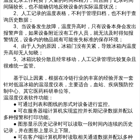
温度记录工作耗费了大量的时间和精力，而且由于记录时间
间隔较长，也不能确切地反映设备的实际温度状况；
2、人工记录的温度表格，不利于管理归档，也不利于查
询历史数据；
3、当设备发生故障，温度升高时，只有设备本身会发出
报警声音，如果设备附近没有工作人员，就无法及时得知报
警情况，设备内的物品就有可能丧失标准的保存环境；
4、由于人为的原因，冰箱门没有关紧，导致冰箱内温度
升高却无人知晓；
5、冰箱比较分散且经常移动，人工记录管理比较复杂且
很难统一监管。
基于以上因素，根据在冷链行业的丰富的经验开发一套
针对低温冰箱的温湿度仪表，主要适合，血站、疾病预防控
制中心、其它医药科研单位等。
温湿度仪表软件功能：
● 可通过列表和图线的形式对设备进行监控。
● 可在服务器端计算机实现监控并长期记录数据并配以
多种报警和打印功能。
● 图形显示历史记录时可以读取一段时间内连续的历史
记录，并在图形上显示上下限。
● 可在客户端计算机即时读取相关通道数据并配以多种